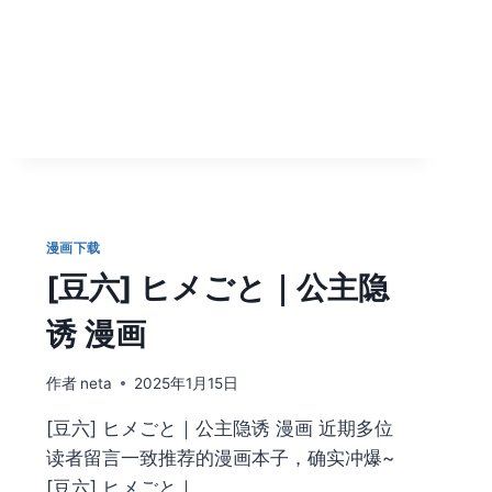
プ
ス
一
万
堂
ム
チ
肉
ヘ
ブ
ン
漫画下载
で
[豆六] ヒメごと｜公主隐
パ
ン
诱 漫画
パ
ン
パ
作者
neta
2025年1月15日
ン
[豆六] ヒメごと｜公主隐诱 漫画 ​近期多位
4
話
读者留言一致推荐的漫画本子，确实冲爆~
[豆六] ヒメごと｜…