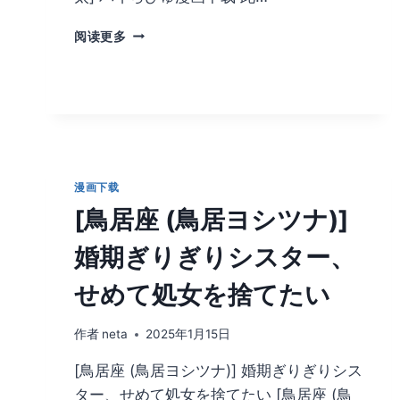
[オ
阅读更多
ク
モ
ト
悠
太]
パ
イ
ら
漫画下载
び
[鳥居座 (鳥居ヨシツナ)]
ゅ
漫
婚期ぎりぎりシスター、
画
下
せめて処女を捨てたい
载
作者
neta
2025年1月15日
[鳥居座 (鳥居ヨシツナ)] 婚期ぎりぎりシス
ター、せめて処女を捨てたい [鳥居座 (鳥