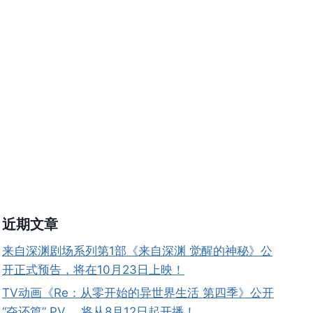
近期文章
来自深渊剧场系列第1部《来自深渊 觉醒的神秘》公
开正式预告，将在10月23日上映！
TV动画《Re：从零开始的异世界生活 第四季》公开
“夺还篇” PV ，将从8月12日起开播！