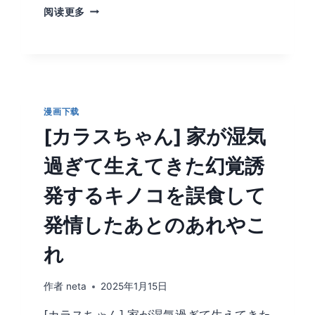
立
阅读更多
花
オ
ミ
ナ
漫
画
漫画下载
異
世
[カラスちゃん] 家が湿気
界
ハ
過ぎて生えてきた幻覚誘
ー
レ
発するキノコを誤食して
ム
物
発情したあとのあれやこ
語
漫
れ
画
合
作者
neta
2025年1月15日
集
下