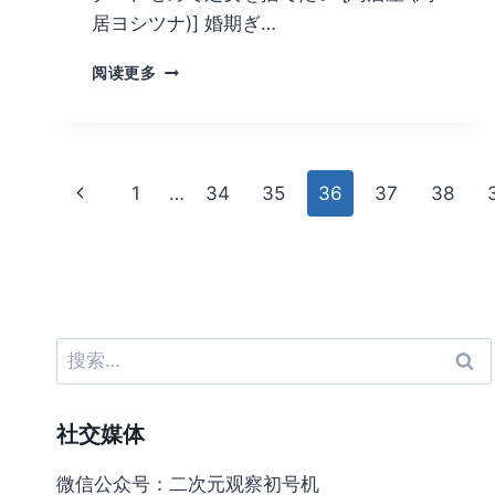
居ヨシツナ)] 婚期ぎ…
[鳥
阅读更多
居
座
(鳥
居
页
ヨ
上
1
…
34
35
36
37
38
シ
面
ツ
一
ナ)]
页
导
婚
期
航
ぎ
り
搜
ぎ
索：
り
シ
社交媒体
ス
タ
微信公众号：二次元观察初号机
ー、