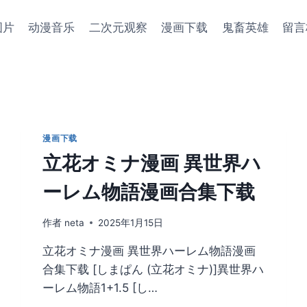
图片
动漫音乐
二次元观察
漫画下载
鬼畜英雄
留言
漫画下载
立花オミナ漫画 異世界ハ
ーレム物語漫画合集下载
作者
neta
2025年1月15日
立花オミナ漫画 異世界ハーレム物語漫画
合集下载 [しまぱん (立花オミナ)]異世界ハ
ーレム物語1+1.5 [し…