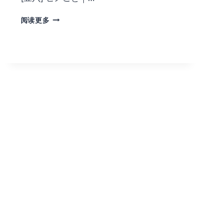
[豆
阅读更多
六]
ヒ
メ
ご
と
｜
公
主
隐
诱
漫
画