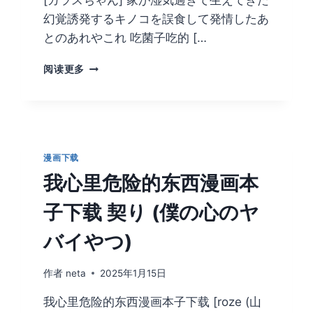
[カラスちゃん] 家が湿気過ぎて生えてきた
载
幻覚誘発するキノコを誤食して発情したあ
とのあれやこれ 吃菌子吃的 […
[カ
阅读更多
ラ
ス
ち
ゃ
ん]
家
漫画下载
が
我心里危险的东西漫画本
湿
気
子下载 契り (僕の心のヤ
過
ぎ
バイやつ)
て
生
え
作者
neta
2025年1月15日
て
我心里危险的东西漫画本子下载 [roze (山
き