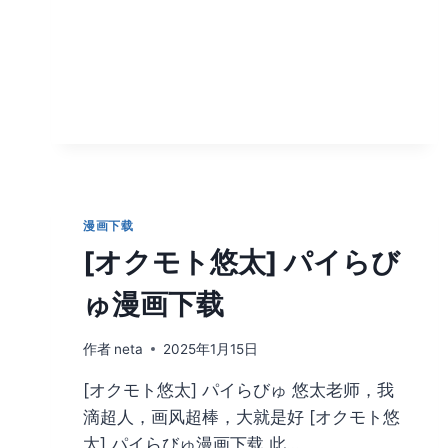
成
为
影
之
实
力
者
漫
画
本
子
漫画下载
下
[オクモト悠太] パイらび
载
ゅ漫画下载
作者
neta
2025年1月15日
[オクモト悠太] パイらびゅ 悠太老师，我
滴超人，画风超棒，大就是好 [オクモト悠
太] パイらびゅ漫画下载 此…