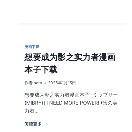
GRAND
ORDER
漫
画
本
子
下
载
漫画下载
迦
想要成为影之实力者漫画
摩
本
本子下载
子
作者
neta
2025年1月15日
想要成为影之实力者漫画本子 [ミッブリー
(MIBRY)] I NEED MORE POWER! (陰の実
力者…
想
阅读更多
要