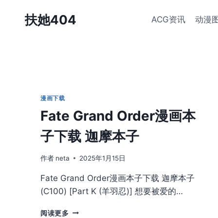
跳
扶她404
ACG资讯
动漫
到
内
容
漫画下载
Fate Grand Order漫画本
子下载 迦摩本子
作者
neta
2025年1月15日
Fate Grand Order漫画本子下载 迦摩本子
(C100) [Part K (羊羽忍)] 想要被爱的…
FATE
阅读更多