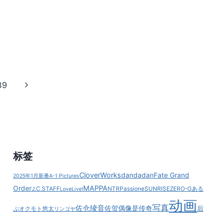
心
あ
の
れ
ヤ
や
バ
こ
イ
れ
や
つ)
39
下
一
页
标签
CloverWorks
dandadan
Fate Grand
2025年1月新番
A-1 Pictures
MAPPA
Order
J.C.STAFF
NTR
Passione
SUNRISE
ZERO-G
ある
LoveLive!
动画
写真
佐仓绫音
佐贺偶像是传奇
后
ぷ
オクモト悠太
リンゴヤ