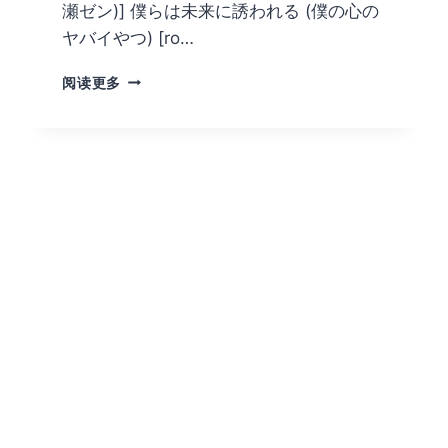
た
瀬ゼン)] 僕らは未来に誘われる (僕の心の
幻
ヤバイやつ) [ro…
覚
誘
我
阅读更多
発
心
す
里
る
危
キ
险
ノ
的
コ
东
を
西
誤
漫
食
画
し
本
て
子
発
下
情
载
し
契
た
り
あ
(僕
と
の
の