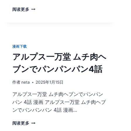
SHAKESTYLE(SHAKE)
阅读更多
RE：
TEMPTATION
漫
画
合
集
漫画下载
下
アルプス一万堂 ムチ肉ヘ
载
ブンでパンパンパン4話
作者
neta
2025年1月15日
アルプス一万堂 ムチ肉ヘブンでパンパン
パン 4話 漫画 アルプス一万堂 ムチ肉ヘブ
ンでパンパンパン 4話 漫画…
ア
阅读更多
ル