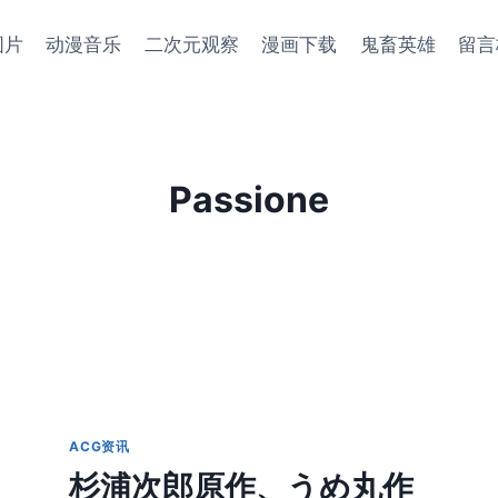
图片
动漫音乐
二次元观察
漫画下载
鬼畜英雄
留言
Passione
ACG资讯
杉浦次郎原作、うめ丸作