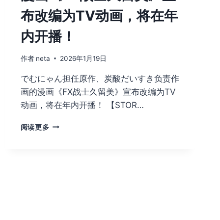
布改编为TV动画，将在年
内开播！
作者
neta
2026年1月19日
でむにゃん担任原作、炭酸だいすき负责作
画的漫画《FX战士久留美》宣布改编为TV
动画，将在年内开播！ 【STOR…
漫
阅读更多
画
《FX
战
士
久
留
美》
宣
布