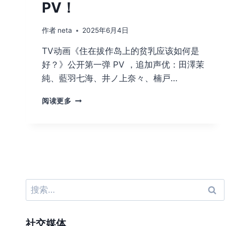
PV！
了》
改
编
作者
neta
2025年6月4日
TV
TV动画《住在拔作岛上的贫乳应该如何是
动
画！
好？》公开第一弹 PV ，追加声优：田澤茉
純、藍羽七海、井ノ上奈々、楠戸…
拔
阅读更多
作
岛
动
画
预
告
正
式
搜
PV！
索：
社交媒体