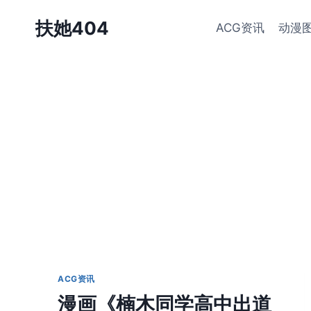
跳
扶她404
ACG资讯
动漫
到
内
容
ACG资讯
漫画《楠木同学高中出道