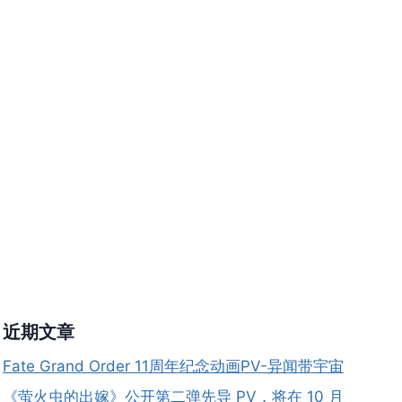
改
编
为
TV
动
画，
将
在
年
内
开
播！
近期文章
Fate Grand Order 11周年纪念动画PV-异闻带宇宙
《萤火虫的出嫁》公开第二弹先导 PV，将在 10 月