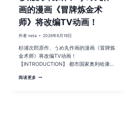
画的漫画《冒牌炼金术
师》将改编TV动画！
作者
neta
2026年6月19日
杉浦次郎原作、うめ丸作画的漫画《冒牌炼
金术师》将改编TV动画！
【INTRODUCTION】 都市国家奥利哈康…
杉
阅读更多
浦
次
郎
原
作、
う
め
丸
作