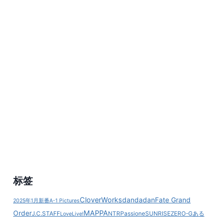
画
的
漫
画
《冒
牌
炼
金
术
师》
将
改
编
TV
动
画！
标签
CloverWorks
dandadan
Fate Grand
2025年1月新番
A-1 Pictures
MAPPA
Order
J.C.STAFF
NTR
Passione
SUNRISE
ZERO-G
ある
LoveLive!