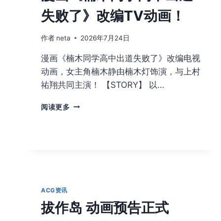
失败了》改编TV动画！
作者
neta
2026年7月24日
漫画《楠木同学高中出道失败了》改编电视
动画，女主角楠木静由楠木灯饰演，与上村
祐翔共同主演！ 【STORY】 以…
漫
阅读更多
画
《楠
木
同
学
高
中
出
ACG资讯
道
拔作岛 动画预告正式
失
败