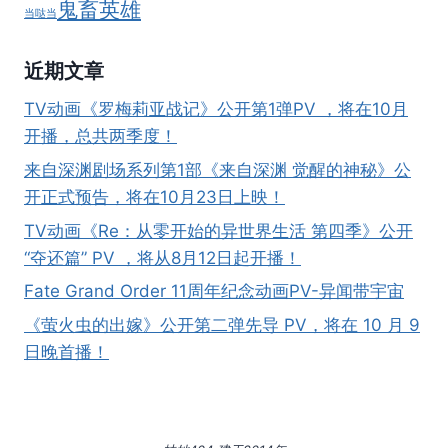
鬼畜英雄
当哒当
近期文章
TV动画《罗梅莉亚战记》公开第1弹PV ，将在10月
开播，总共两季度！
来自深渊剧场系列第1部《来自深渊 觉醒的神秘》公
开正式预告，将在10月23日上映！
TV动画《Re：从零开始的异世界生活 第四季》公开
“夺还篇” PV ，将从8月12日起开播！
Fate Grand Order 11周年纪念动画PV-异闻带宇宙
《萤火虫的出嫁》公开第二弹先导 PV，将在 10 月 9
日晚首播！