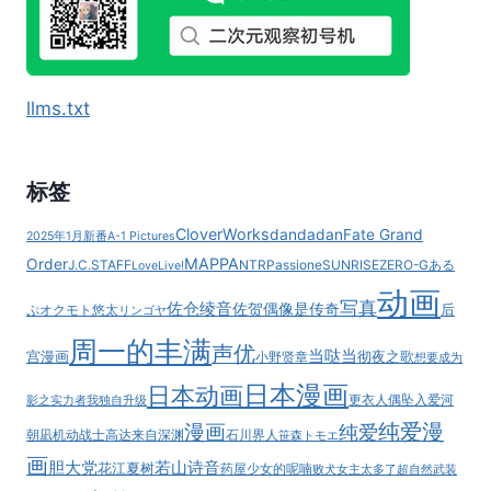
括
增
刊
PDF
llms.txt
标签
CloverWorks
dandadan
Fate Grand
2025年1月新番
A-1 Pictures
MAPPA
Order
J.C.STAFF
NTR
Passione
SUNRISE
ZERO-G
ある
LoveLive!
动画
写真
佐仓绫音
佐贺偶像是传奇
后
ぷ
オクモト悠太
リンゴヤ
周一的丰满
声优
当哒当
宫漫画
彻夜之歌
小野贤章
想要成为
日本漫画
日本动画
更衣人偶坠入爱河
影之实力者
我独自升级
纯爱漫
漫画
纯爱
朝凪
机动战士高达
来自深渊
石川界人
笹森トモエ
画
胆大党
若山诗音
花江夏树
药屋少女的呢喃
败犬女主太多了
超自然武装