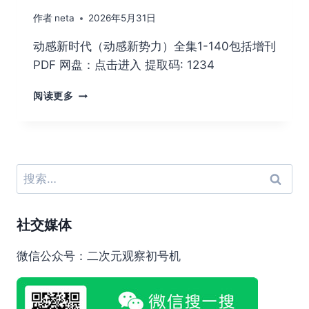
作者
neta
2026年5月31日
动感新时代（动感新势力）全集1-140包括增刊
PDF 网盘：点击进入 提取码: 1234
动
阅读更多
感
新
时
代
（动
搜
感
索：
新
势
社交媒体
力）
全
集
微信公众号：二次元观察初号机
1-
140
包