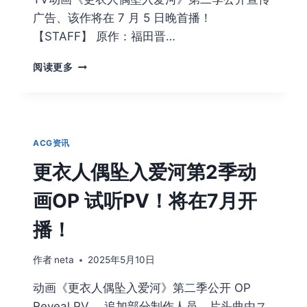
告
广告、该作将在 7 月 5 日晚首播！
PV
公
【STAFF】 原作：福田晋…
开！
更
阅读更多
衣
人
偶
坠
入
ACG资讯
爱
河
更衣人偶坠入爱河第2季动
第
2
画OP 试听PV！将在7月开
季
公
播！
开
宣
作者
neta
2025年5月10日
传
广
动画《更衣人偶坠入爱河》第二季公开 OP
告！
Reveal PV 、追加部分制作人员，片头曲由ス