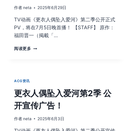
作者
neta
2025年6月29日
TV动画《更衣人偶坠入爱河》第二季公开正式
PV，将在7月5日晚首播！ 【STAFF】 原作：
福田晋一（掲載「…
更
阅读更多
衣
人
偶
坠
入
ACG资讯
爱
河
更衣人偶坠入爱河第2季 公
第
2
开宣传广告！
季
动
作者
neta
2025年6月3日
画
预
TV动画《更衣人偶坠入爱河》第二季公开宣传