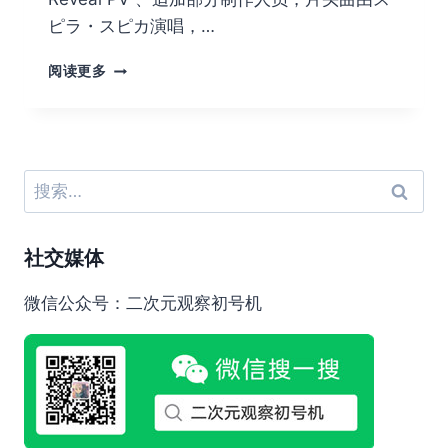
ピラ・スピカ演唱，…
更
阅读更多
衣
人
偶
坠
入
搜
爱
索：
河
第
社交媒体
2
季
动
微信公众号：二次元观察初号机
画
OP
试
听
PV！
将
在