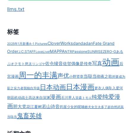
7
llms.txt
月
开
播！
标签
CloverWorks
dandadan
Fate Grand
2025年1月新番
A-1 Pictures
MAPPA
Order
J.C.STAFF
NTR
Passione
SUNRISE
ZERO-G
ある
LoveLive!
动画
写真
佐仓绫音
佐贺偶像是传奇
后
ぷ
オクモト悠太
リンゴヤ
周一的丰满
声优
当哒当
宫漫画
彻夜之歌
小野贤章
想要成为
日本漫画
日本动画
更衣人偶坠入爱河
影之实力者
我独自升级
纯爱漫
漫画
纯爱
朝凪
机动战士高达
来自深渊
石川界人
笹森トモエ
画
胆大党
若山诗音
花江夏树
药屋少女的呢喃
败犬女主太多了
超自然武装
鬼畜英雄
当哒当