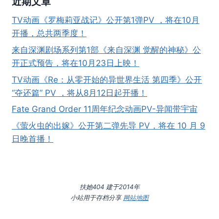
近期文章
TV动画《罗梅莉亚战记》公开第1弹PV ，将在10月
开播，总共两季度！
来自深渊剧场系列第1部《来自深渊 觉醒的神秘》公
开正式预告，将在10月23日上映！
TV动画《Re：从零开始的异世界生活 第四季》公开
“夺还篇” PV ，将从8月12日起开播！
Fate Grand Order 11周年纪念动画PV-异闻带宇宙
《萤火虫的出嫁》公开第二弹先导 PV，将在 10 月 9
日晚首播！
扶她404 建于2014年
小站用于存档分享
网站地图