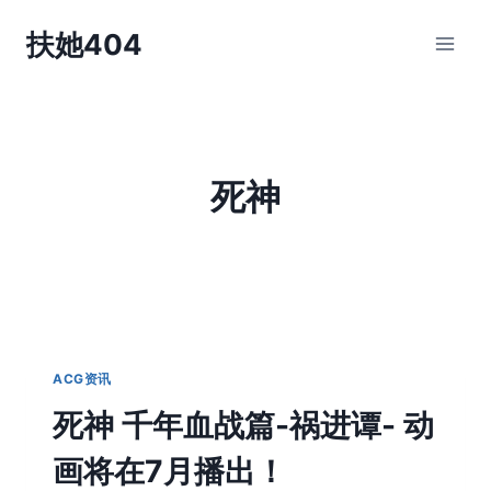
跳
扶她404
到
内
容
死神
ACG资讯
死神 千年血战篇-祸进谭- 动
画将在7月播出！