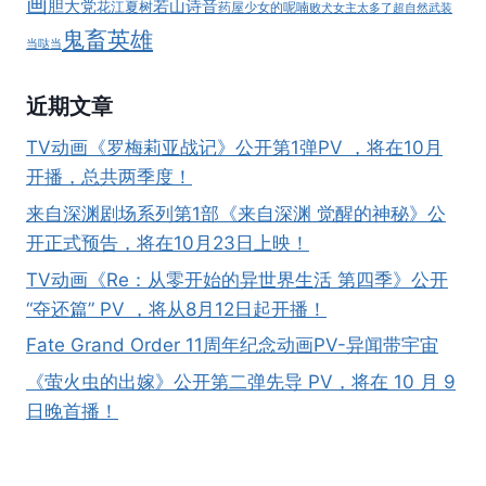
画
胆大党
若山诗音
花江夏树
药屋少女的呢喃
败犬女主太多了
超自然武装
鬼畜英雄
当哒当
近期文章
TV动画《罗梅莉亚战记》公开第1弹PV ，将在10月
开播，总共两季度！
来自深渊剧场系列第1部《来自深渊 觉醒的神秘》公
开正式预告，将在10月23日上映！
TV动画《Re：从零开始的异世界生活 第四季》公开
“夺还篇” PV ，将从8月12日起开播！
Fate Grand Order 11周年纪念动画PV-异闻带宇宙
《萤火虫的出嫁》公开第二弹先导 PV，将在 10 月 9
日晚首播！