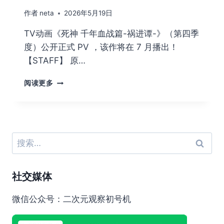
作者
neta
2026年5月19日
TV动画《死神 千年血战篇-祸进谭-》（第四季
度）公开正式 PV ，该作将在 7 月播出！
【STAFF】 原…
死
阅读更多
神
千
年
血
战
搜
篇-
索：
祸
进
社交媒体
谭-
动
画
微信公众号：二次元观察初号机
将
在