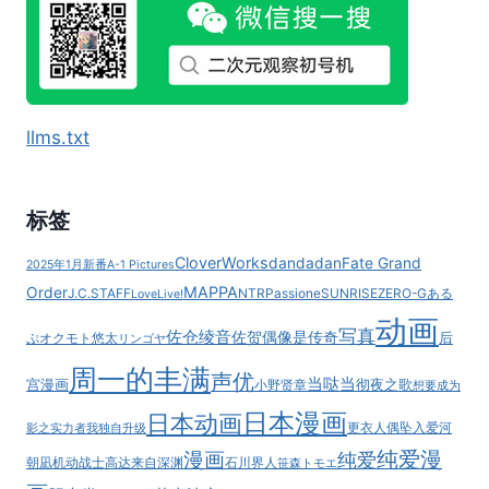
7
月
播
出！
llms.txt
标签
CloverWorks
dandadan
Fate Grand
2025年1月新番
A-1 Pictures
MAPPA
Order
J.C.STAFF
NTR
Passione
SUNRISE
ZERO-G
ある
LoveLive!
动画
写真
佐仓绫音
佐贺偶像是传奇
后
ぷ
オクモト悠太
リンゴヤ
周一的丰满
声优
当哒当
宫漫画
彻夜之歌
小野贤章
想要成为
日本漫画
日本动画
更衣人偶坠入爱河
影之实力者
我独自升级
纯爱漫
漫画
纯爱
朝凪
机动战士高达
来自深渊
石川界人
笹森トモエ