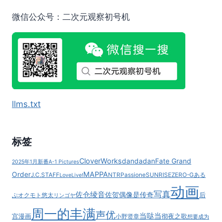
宅
温
微信公众号：二次元观察初号机
柔!?》
将
在
4
月
8
日
晚
llms.txt
于
朝
日
电
标签
视
台
CloverWorks
dandadan
Fate Grand
2025年1月新番
A-1 Pictures
系
MAPPA
Order
J.C.STAFF
NTR
Passione
SUNRISE
ZERO-G
ある
LoveLive!
“IMANIMATION
动画
W”
写真
佐仓绫音
佐贺偶像是传奇
后
ぷ
オクモト悠太
リンゴヤ
档
周一的丰满
播
声优
当哒当
宫漫画
彻夜之歌
小野贤章
想要成为