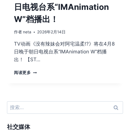
日电视台系“IMAnimation
W”档播出！
作者
neta
2026年2月14日
TV动画《没有辣妹会对阿宅温柔!?》将在4月8
日晚于朝日电视台系“IMAnimation W”档播
出！ 【ST…
TV
阅读更多
动
画
《没
有
辣
搜
妹
索：
会
对
社交媒体
阿