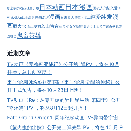
出！
日本漫画
日本动画
更衣人偶坠入爱河
影之实力者
我独自升级
纯爱漫
漫画
纯爱
朝凪
机动战士高达
来自深渊
石川界人
笹森トモエ
画
胆大党
若山诗音
花江夏树
药屋少女的呢喃
败犬女主太多了
超自然武装
鬼畜英雄
当哒当
近期文章
TV动画《罗梅莉亚战记》公开第1弹PV ，将在10月
开播，总共两季度！
来自深渊剧场系列第1部《来自深渊 觉醒的神秘》公
开正式预告，将在10月23日上映！
TV动画《Re：从零开始的异世界生活 第四季》公开
“夺还篇” PV ，将从8月12日起开播！
Fate Grand Order 11周年纪念动画PV-异闻带宇宙
《萤火虫的出嫁》公开第二弹先导 PV，将在 10 月 9