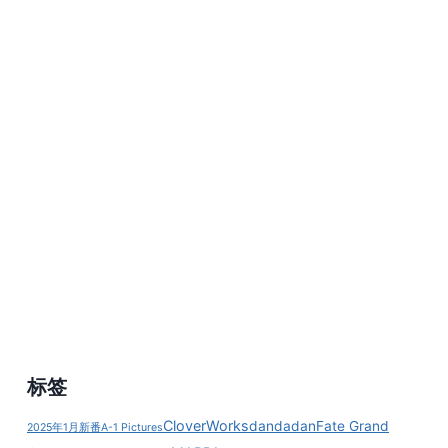
标签
CloverWorks
dandadan
Fate Grand
2025年1月新番
A-1 Pictures