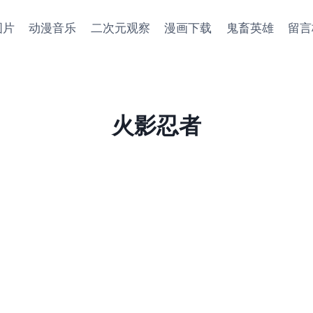
图片
动漫音乐
二次元观察
漫画下载
鬼畜英雄
留言
火影忍者