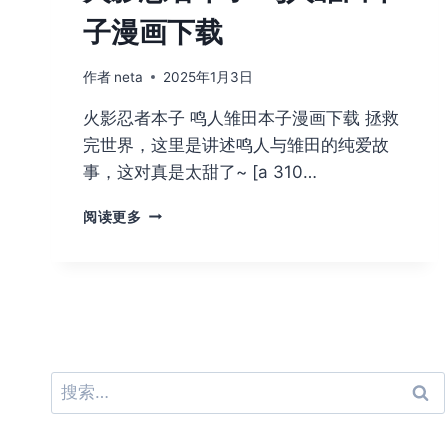
子漫画下载
作者
neta
2025年1月3日
火影忍者本子 鸣人雏田本子漫画下载 拯救
完世界，这里是讲述鸣人与雏田的纯爱故
事，这对真是太甜了~ [a 310…
火
阅读更多
影
忍
者
本
子
鸣
人
雏
搜
田
索：
本
子