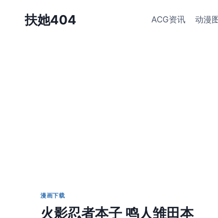
跳
扶她404
ACG资讯
动漫
到
内
容
漫画下载
火影忍者本子 鸣人雏田本