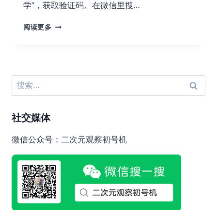
动
学”，获取验证码。在微信里搜…
画
呢？
动
阅读更多
漫
音
乐
存
档
搜
（2）
索：
社交媒体
微信公众号：二次元观察初号机