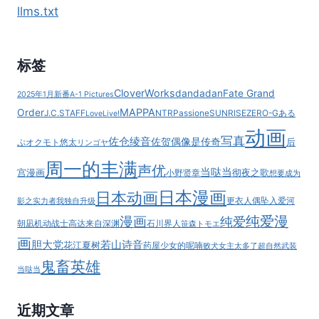
llms.txt
标签
CloverWorks
dandadan
Fate Grand
2025年1月新番
A-1 Pictures
MAPPA
Order
J.C.STAFF
NTR
Passione
SUNRISE
ZERO-G
ある
LoveLive!
动画
写真
佐仓绫音
佐贺偶像是传奇
后
ぷ
オクモト悠太
リンゴヤ
周一的丰满
声优
当哒当
宫漫画
彻夜之歌
小野贤章
想要成为
日本漫画
日本动画
更衣人偶坠入爱河
影之实力者
我独自升级
纯爱漫
漫画
纯爱
朝凪
机动战士高达
来自深渊
石川界人
笹森トモエ
画
胆大党
若山诗音
花江夏树
药屋少女的呢喃
败犬女主太多了
超自然武装
鬼畜英雄
当哒当
近期文章