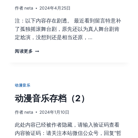
作者
neta
2024年4月25日
注：以下内容存在剧透。 最近看到留言特意补
了孤独摇滚舞台剧，原先还以为真人舞台剧肯
定尬演，没想到还是相当还原，…
2024
阅读更多
年
1
月
新
番
动漫音乐
完
结
动漫音乐存档（2）
简
评，
作者
neta
2024年1月10日
你
追
此处内容已经被作者隐藏，请输入验证码查看
哪
内容验证码：请关注本站微信公众号，回复“哲
部