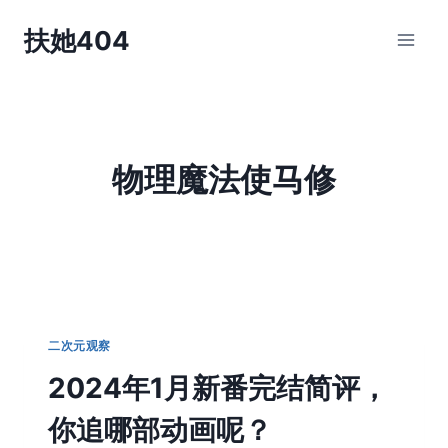
跳
扶她404
到
内
容
物理魔法使马修
二次元观察
2024年1月新番完结简评，
你追哪部动画呢？