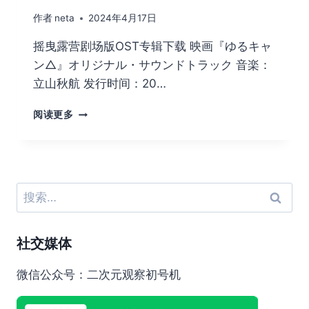
作者
neta
2024年4月17日
摇曳露营剧场版OST专辑下载 映画『ゆるキャ
ン△』オリジナル・サウンドトラック 音楽：
立山秋航 发行时间：20…
摇
阅读更多
曳
露
营
剧
场
搜
版
索：
OST
专
社交媒体
辑
下
载
微信公众号：二次元观察初号机