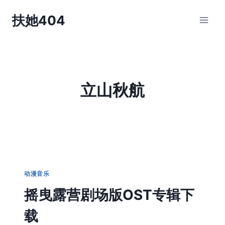
跳
扶她404
到
内
容
立山秋航
动漫音乐
摇曳露营剧场版OST专辑下
载