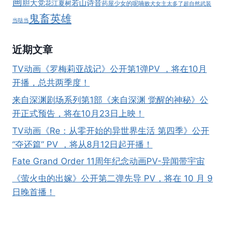
画
胆大党
若山诗音
花江夏树
药屋少女的呢喃
败犬女主太多了
超自然武装
鬼畜英雄
当哒当
近期文章
TV动画《罗梅莉亚战记》公开第1弹PV ，将在10月
开播，总共两季度！
来自深渊剧场系列第1部《来自深渊 觉醒的神秘》公
开正式预告，将在10月23日上映！
TV动画《Re：从零开始的异世界生活 第四季》公开
“夺还篇” PV ，将从8月12日起开播！
Fate Grand Order 11周年纪念动画PV-异闻带宇宙
《萤火虫的出嫁》公开第二弹先导 PV，将在 10 月 9
日晚首播！