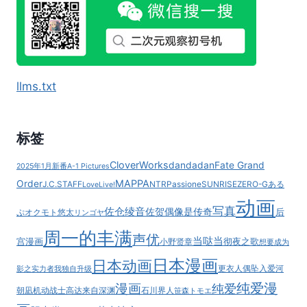
llms.txt
标签
CloverWorks
dandadan
Fate Grand
2025年1月新番
A-1 Pictures
MAPPA
Order
J.C.STAFF
NTR
Passione
SUNRISE
ZERO-G
ある
LoveLive!
动画
写真
佐仓绫音
佐贺偶像是传奇
后
ぷ
オクモト悠太
リンゴヤ
周一的丰满
声优
当哒当
宫漫画
彻夜之歌
小野贤章
想要成为
日本漫画
日本动画
更衣人偶坠入爱河
影之实力者
我独自升级
纯爱漫
漫画
纯爱
朝凪
机动战士高达
来自深渊
石川界人
笹森トモエ