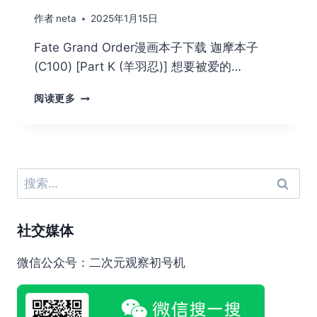
作者
neta
2025年1月15日
Fate Grand Order漫画本子下载 迦摩本子
(C100) [Part K (羊羽忍)] 想要被爱的…
FATE
阅读更多
GRAND
ORDER
漫
画
本
搜
子
索：
下
载
社交媒体
迦
摩
本
微信公众号：二次元观察初号机
子