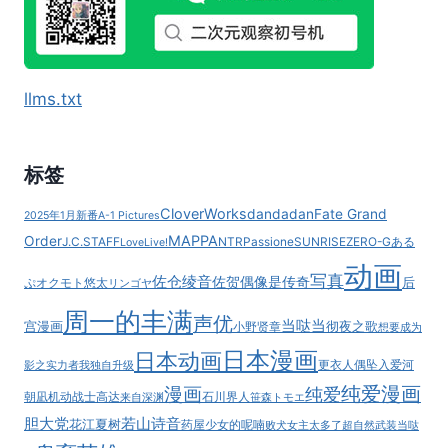
llms.txt
标签
CloverWorks
dandadan
Fate Grand
2025年1月新番
A-1 Pictures
MAPPA
Order
J.C.STAFF
NTR
Passione
SUNRISE
ZERO-G
ある
LoveLive!
动画
写真
佐仓绫音
佐贺偶像是传奇
后
ぷ
オクモト悠太
リンゴヤ
周一的丰满
声优
当哒当
宫漫画
彻夜之歌
小野贤章
想要成为
日本漫画
日本动画
更衣人偶坠入爱河
影之实力者
我独自升级
纯爱漫画
漫画
纯爱
朝凪
机动战士高达
石川界人
来自深渊
笹森トモエ
胆大党
若山诗音
花江夏树
药屋少女的呢喃
败犬女主太多了
超自然武装当哒