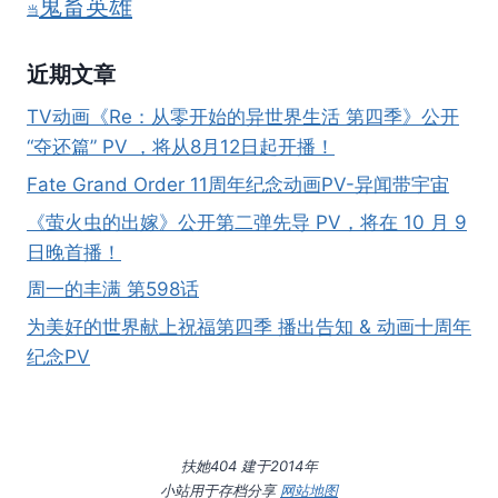
鬼畜英雄
当
近期文章
TV动画《Re：从零开始的异世界生活 第四季》公开
“夺还篇” PV ，将从8月12日起开播！
Fate Grand Order 11周年纪念动画PV-异闻带宇宙
《萤火虫的出嫁》公开第二弹先导 PV，将在 10 月 9
日晚首播！
周一的丰满 第598话
为美好的世界献上祝福第四季 播出告知 & 动画十周年
纪念PV
扶她404 建于2014年
小站用于存档分享
网站地图