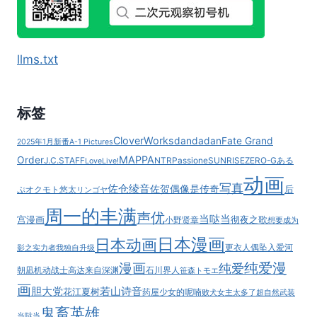
llms.txt
标签
CloverWorks
dandadan
Fate Grand
2025年1月新番
A-1 Pictures
MAPPA
Order
J.C.STAFF
NTR
Passione
SUNRISE
ZERO-G
ある
LoveLive!
动画
写真
佐仓绫音
佐贺偶像是传奇
后
ぷ
オクモト悠太
リンゴヤ
周一的丰满
声优
当哒当
宫漫画
彻夜之歌
小野贤章
想要成为
日本漫画
日本动画
更衣人偶坠入爱河
影之实力者
我独自升级
纯爱漫
漫画
纯爱
朝凪
机动战士高达
来自深渊
石川界人
笹森トモエ
画
胆大党
若山诗音
花江夏树
药屋少女的呢喃
败犬女主太多了
超自然武装
鬼畜英雄
当哒当