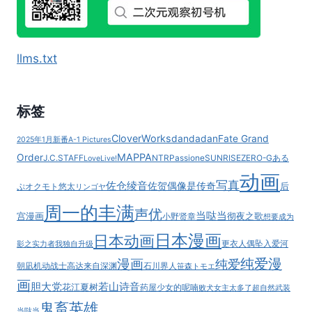
llms.txt
标签
CloverWorks
dandadan
Fate Grand
2025年1月新番
A-1 Pictures
MAPPA
Order
J.C.STAFF
NTR
Passione
SUNRISE
ZERO-G
ある
LoveLive!
动画
写真
佐仓绫音
佐贺偶像是传奇
后
ぷ
オクモト悠太
リンゴヤ
周一的丰满
声优
当哒当
宫漫画
彻夜之歌
小野贤章
想要成为
日本漫画
日本动画
更衣人偶坠入爱河
影之实力者
我独自升级
纯爱漫
漫画
纯爱
朝凪
机动战士高达
来自深渊
石川界人
笹森トモエ
画
胆大党
若山诗音
花江夏树
药屋少女的呢喃
败犬女主太多了
超自然武装
鬼畜英雄
当哒当