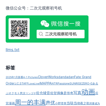
《不
死
微信公众号：二次元观察初号机
身
的
血
族》
前
日
谈
动
llms.txt
画
《钱
形
与
标签
两
个
CloverWorks
dandadan
Fate Grand
2025年1月新番
A-1 Pictures
鲁
MAPPA
Order
J.C.STAFF
NTR
Passione
SUNRISE
ZERO-G
ある
LoveLive!
邦》
动画
公
写真
佐仓绫音
佐贺偶像是传奇
后
ぷ
オクモト悠太
リンゴヤ
开
周一的丰满
PV
声优
当哒当
宫漫画
彻夜之歌
小野贤章
想要成为