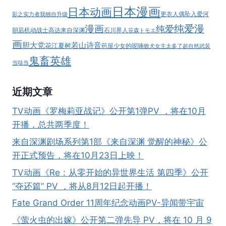
日本漫画
日本动画
更衣人偶坠入爱河
影之实力者
我独自升级
纯爱漫
漫画
纯爱
朝凪
机动战士高达
来自深渊
石川界人
笹森トモエ
画
胆大党
若山诗音
花江夏树
药屋少女的呢喃
败犬女主太多了
超自然武装
鬼畜英雄
当哒当
近期文章
TV动画《罗梅莉亚战记》公开第1弹PV ，将在10月
开播，总共两季度！
来自深渊剧场系列第1部《来自深渊 觉醒的神秘》公
开正式预告，将在10月23日上映！
TV动画《Re：从零开始的异世界生活 第四季》公开
“夺还篇” PV ，将从8月12日起开播！
Fate Grand Order 11周年纪念动画PV-异闻带宇宙
《萤火虫的出嫁》公开第二弹先导 PV，将在 10 月 9