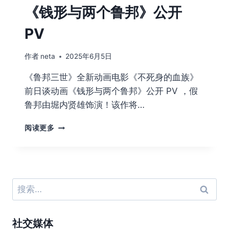
《钱形与两个鲁邦》公开
PV
作者
neta
2025年6月5日
《鲁邦三世》全新动画电影《不死身的血族》
前日谈动画《钱形与两个鲁邦》公开 PV ，假
鲁邦由堀内贤雄饰演！该作将…
鲁
阅读更多
邦
三
世
全
新
搜
动
索：
画
电
社交媒体
影