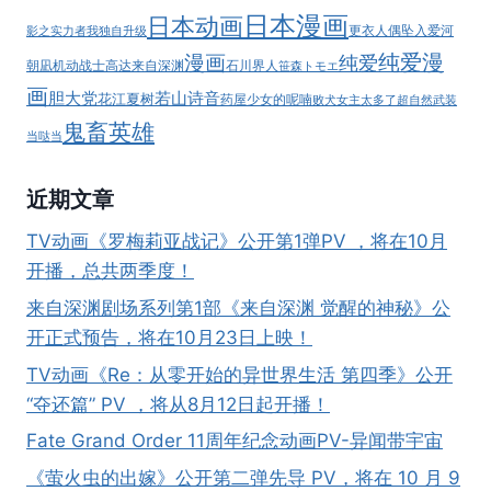
日本漫画
日本动画
更衣人偶坠入爱河
影之实力者
我独自升级
纯爱漫
漫画
纯爱
朝凪
机动战士高达
来自深渊
石川界人
笹森トモエ
画
胆大党
若山诗音
花江夏树
药屋少女的呢喃
败犬女主太多了
超自然武装
鬼畜英雄
当哒当
近期文章
TV动画《罗梅莉亚战记》公开第1弹PV ，将在10月
开播，总共两季度！
来自深渊剧场系列第1部《来自深渊 觉醒的神秘》公
开正式预告，将在10月23日上映！
TV动画《Re：从零开始的异世界生活 第四季》公开
“夺还篇” PV ，将从8月12日起开播！
Fate Grand Order 11周年纪念动画PV-异闻带宇宙
《萤火虫的出嫁》公开第二弹先导 PV，将在 10 月 9