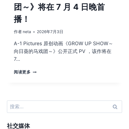
团～》将在 7 月 4 日晚首
播！
作者
neta
2026年7月3日
A-1 Pictures 原创动画《GROW UP SHOW～
向日葵的马戏团～》公开正式 PV ，该作将在
7…
A-
阅读更多
1
PICTURES
动
画
《GROW
搜
UP
索：
SHOW
～
社交媒体
向