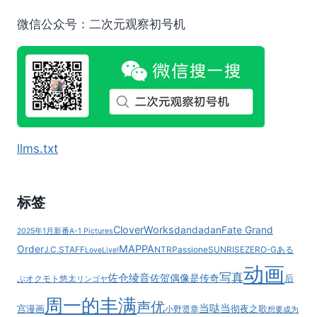
日
葵
微信公众号：二次元观察初号机
的
马
戏
团
～》
将
在
7
llms.txt
月
4
日
晚
标签
首
播！
CloverWorks
dandadan
Fate Grand
2025年1月新番
A-1 Pictures
MAPPA
Order
J.C.STAFF
NTR
Passione
SUNRISE
ZERO-G
ある
LoveLive!
动画
写真
佐仓绫音
佐贺偶像是传奇
后
ぷ
オクモト悠太
リンゴヤ
周一的丰满
声优
当哒当
宫漫画
彻夜之歌
小野贤章
想要成为