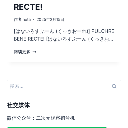
RECTE!
作者
neta
2025年2月15日
[はないろすぷーん (くっきおーれ)] PULCHRE
BENE RECTE! [はないろすぷーん (くっきお…
[は
阅读更多
な
い
ろ
す
ぷ
搜
ー
索：
ん
(く
社交媒体
っ
き
お
微信公众号：二次元观察初号机
ー