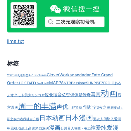
れ)]
PULCHRE
BENE
RECTE!
llms.txt
标签
CloverWorks
dandadan
Fate Grand
2025年1月新番
A-1 Pictures
MAPPA
Order
J.C.STAFF
NTR
Passione
SUNRISE
ZERO-G
ある
LoveLive!
动画
写真
佐仓绫音
佐贺偶像是传奇
后
ぷ
オクモト悠太
リンゴヤ
周一的丰满
声优
当哒当
宫漫画
彻夜之歌
小野贤章
想要成为
日本漫画
日本动画
更衣人偶坠入爱河
影之实力者
我独自升级
纯爱漫
漫画
纯爱
朝凪
机动战士高达
来自深渊
石川界人
笹森トモエ