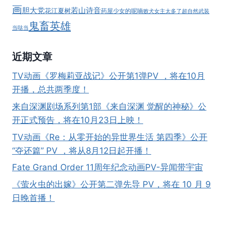
画
胆大党
若山诗音
花江夏树
药屋少女的呢喃
败犬女主太多了
超自然武装
鬼畜英雄
当哒当
近期文章
TV动画《罗梅莉亚战记》公开第1弹PV ，将在10月
开播，总共两季度！
来自深渊剧场系列第1部《来自深渊 觉醒的神秘》公
开正式预告，将在10月23日上映！
TV动画《Re：从零开始的异世界生活 第四季》公开
“夺还篇” PV ，将从8月12日起开播！
Fate Grand Order 11周年纪念动画PV-异闻带宇宙
《萤火虫的出嫁》公开第二弹先导 PV，将在 10 月 9
日晚首播！