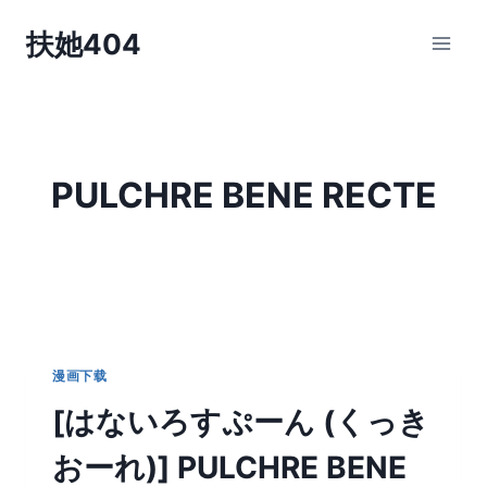
跳
扶她404
到
内
容
PULCHRE BENE RECTE
漫画下载
[はないろすぷーん (くっき
おーれ)] PULCHRE BENE