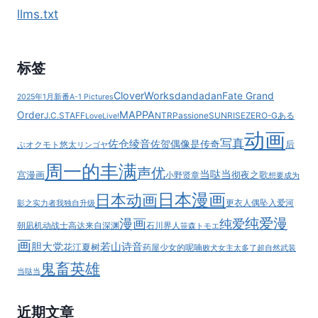
llms.txt
标签
CloverWorks
dandadan
Fate Grand
2025年1月新番
A-1 Pictures
MAPPA
Order
J.C.STAFF
NTR
Passione
SUNRISE
ZERO-G
ある
LoveLive!
动画
写真
佐仓绫音
佐贺偶像是传奇
后
ぷ
オクモト悠太
リンゴヤ
周一的丰满
声优
当哒当
宫漫画
彻夜之歌
小野贤章
想要成为
日本漫画
日本动画
更衣人偶坠入爱河
影之实力者
我独自升级
纯爱漫
漫画
纯爱
朝凪
机动战士高达
来自深渊
石川界人
笹森トモエ
画
胆大党
若山诗音
花江夏树
药屋少女的呢喃
败犬女主太多了
超自然武装
鬼畜英雄
当哒当
近期文章