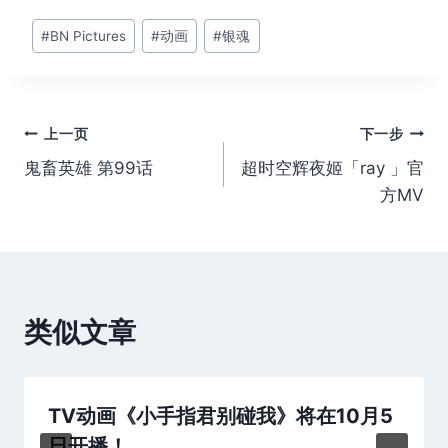
文
#
BN Pictures
#
动画
#
银魂
章
标
签：
文
上一页
下一步
鬼畜英雄 第99话
超时空辉夜姬「ray 」官
章
方MV
导
航
类似文章
TV动画《小手指君别碰我》将在10月5
日开播！