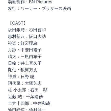
动画制作：BN Pictures
发行：ワーナー・ブラザース映画
【CAST】
坂田銀時：杉田智和
志村新八：阪口大助
神楽：釘宮理恵
月詠：甲斐田裕子
晴太：三瓶由布子
日輪：井上喜久子
鳳仙：銀河万丈
神威：日野 聡
阿伏兎：大塚芳忠
桂 小太郎：石田 彰
近藤 勲：千葉進歩
土方十四郎：中井和哉
沖田総悟：鈴村健一