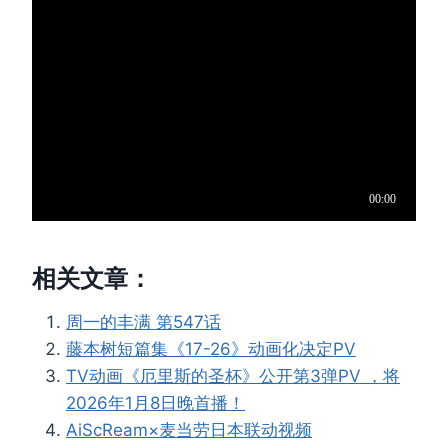
相关文章：
周一的丰满 第547话
藤本树短篇集《17-26》动画化决定PV
TV动画《厄里斯的圣杯》公开第3弹PV ，将
2026年1月8日晚首播！
AiScReam×麦当劳日本联动视频