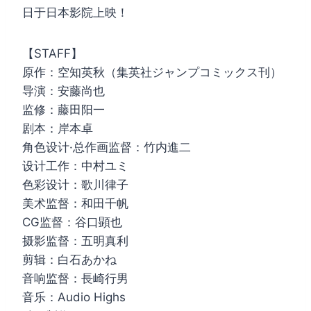
日于日本影院上映！
【STAFF】
原作：空知英秋（集英社ジャンプコミックス刊）
导演：安藤尚也
监修：藤田阳一
剧本：岸本卓
角色设计·总作画监督：竹内進二
设计工作：中村ユミ
色彩设计：歌川律子
美术监督：和田千帆
CG监督：谷口顕也
摄影监督：五明真利
剪辑：白石あかね
音响监督：長崎行男
音乐：Audio Highs