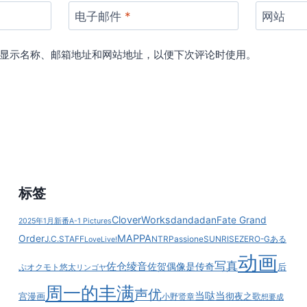
电子邮件
*
网站
显示名称、邮箱地址和网站地址，以便下次评论时使用。
标签
CloverWorks
dandadan
Fate Grand
2025年1月新番
A-1 Pictures
MAPPA
Order
J.C.STAFF
NTR
Passione
SUNRISE
ZERO-G
ある
LoveLive!
动画
写真
佐仓绫音
佐贺偶像是传奇
后
ぷ
オクモト悠太
リンゴヤ
周一的丰满
声优
当哒当
宫漫画
彻夜之歌
小野贤章
想要成