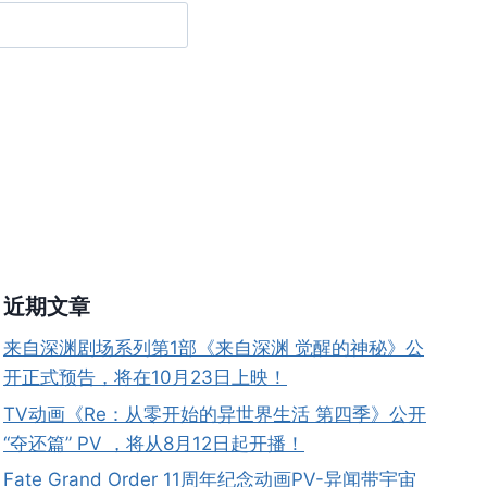
近期文章
来自深渊剧场系列第1部《来自深渊 觉醒的神秘》公
开正式预告，将在10月23日上映！
TV动画《Re：从零开始的异世界生活 第四季》公开
“夺还篇” PV ，将从8月12日起开播！
Fate Grand Order 11周年纪念动画PV-异闻带宇宙