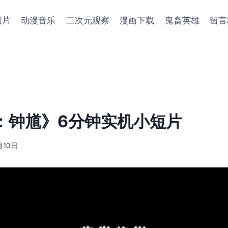
图片
动漫音乐
二次元观察
漫画下载
鬼畜英雄
留言
：钟馗》6分钟实机小短片
月10日