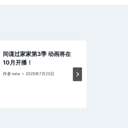
间谍过家家第3季 动画将在
动画短片
10月开播！
公开全 
作者
neta
2025年7月23日
作者
neta