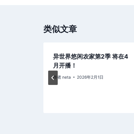
导
航
类似文章
PED合
异世界悠闲农家第2季 将在4
レナーデ】
月开播！ ​​​
作者
neta
2026年2月1日