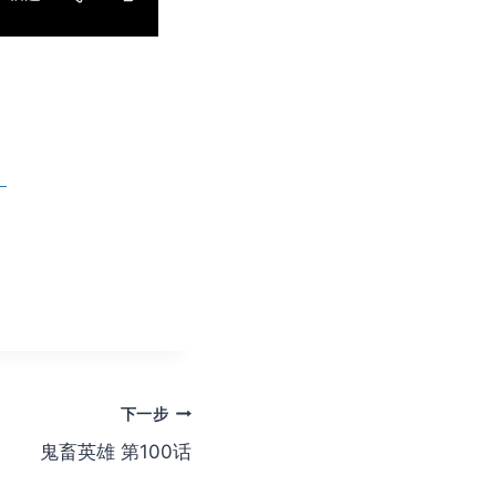
！
下一步
鬼畜英雄 第100话