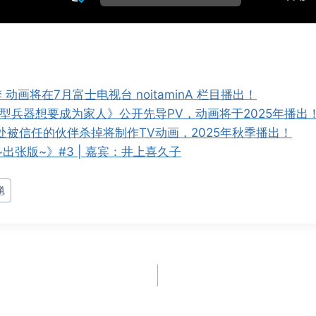
动画将在7月富士电视台 noitaminA 栏目播出！
女型兵器想要成为家人》公开先导PV，动画将于2025年播出
处被信任的伙伴杀掉将制作TV动画，2025年秋季播出！
出张版~》#3 | 嘉宾：井上喜久子
馗