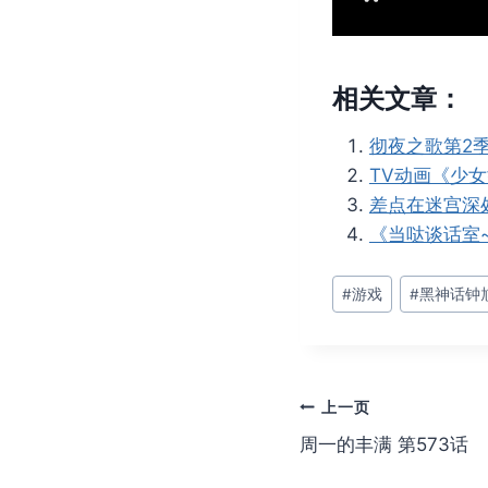
相关文章：
彻夜之歌第2季 
TV动画《少
差点在迷宫深
《当哒谈话室~
文
#
游戏
#
黑神话钟
章
标
签：
文
上一页
周一的丰满 第573话
章