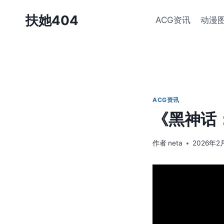
跳
扶她404
ACG资讯
动漫
到
内
容
ACG资讯
《黑神话
作者
neta
2026年2