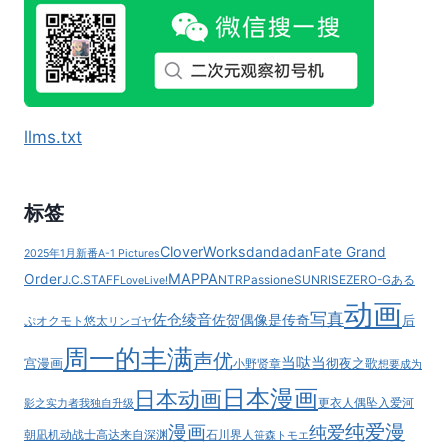
llms.txt
标签
CloverWorks
dandadan
Fate Grand
2025年1月新番
A-1 Pictures
MAPPA
Order
J.C.STAFF
NTR
Passione
SUNRISE
ZERO-G
ある
LoveLive!
动画
写真
佐仓绫音
佐贺偶像是传奇
后
ぷ
オクモト悠太
リンゴヤ
周一的丰满
声优
当哒当
宫漫画
彻夜之歌
小野贤章
想要成为
日本漫画
日本动画
更衣人偶坠入爱河
影之实力者
我独自升级
纯爱漫
漫画
纯爱
朝凪
机动战士高达
来自深渊
石川界人
笹森トモエ