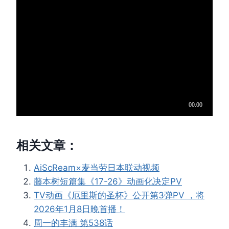
相关文章：
AiScReam×麦当劳日本联动视频
藤本树短篇集《17-26》动画化决定PV
TV动画《厄里斯的圣杯》公开第3弹PV ，将
2026年1月8日晚首播！
周一的丰满 第538话