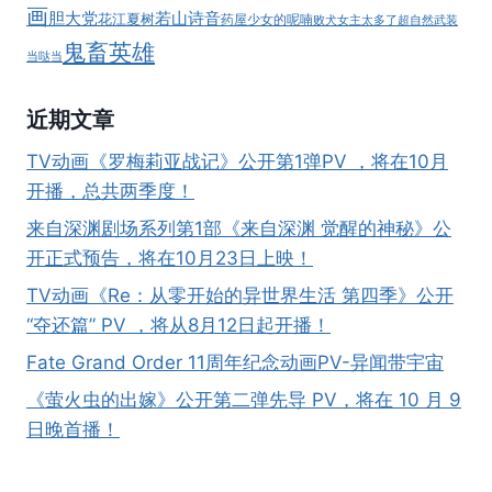
画
胆大党
若山诗音
花江夏树
药屋少女的呢喃
败犬女主太多了
超自然武装
鬼畜英雄
当哒当
近期文章
TV动画《罗梅莉亚战记》公开第1弹PV ，将在10月
开播，总共两季度！
来自深渊剧场系列第1部《来自深渊 觉醒的神秘》公
开正式预告，将在10月23日上映！
TV动画《Re：从零开始的异世界生活 第四季》公开
“夺还篇” PV ，将从8月12日起开播！
Fate Grand Order 11周年纪念动画PV-异闻带宇宙
《萤火虫的出嫁》公开第二弹先导 PV，将在 10 月 9
日晚首播！