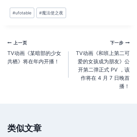
文
#
ufotable
#
魔法使之夜
章
标
签：
文
上一页
下一步
TV动画《某暗部的少女
TV动画《和班上第二可
章
共栖》将在年内开播！
爱的女孩成为朋友》公
导
开第二弹正式 PV ，该
作将在 4 月 7 日晚首
航
播！
类似文章