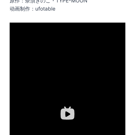
原作：奈須きのこ・TYPE-MOON
动画制作：ufotable ​​​​