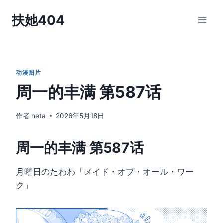
跳
扶她404
到
内
容
动漫图片
周一的丰满 第587话
作者
neta
2026年5月18日
周一的丰满 第587话
月曜日のたわわ「メイド・オブ・オール・ワー
ク」