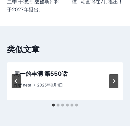
二季 于彼海 战如斯》将
谭- 动画将在7月播出！
导
于2027年播出。
航
类似文章
周一的丰满 第550话
作者
neta
2025年9月1日