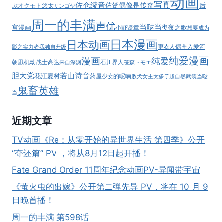
动画
写真
佐仓绫音
佐贺偶像是传奇
后
ぷ
オクモト悠太
リンゴヤ
周一的丰满
声优
当哒当
宫漫画
彻夜之歌
小野贤章
想要成为
日本漫画
日本动画
更衣人偶坠入爱河
影之实力者
我独自升级
纯爱漫画
漫画
纯爱
朝凪
机动战士高达
石川界人
来自深渊
笹森トモエ
胆大党
若山诗音
花江夏树
药屋少女的呢喃
败犬女主太多了
超自然武装当哒
鬼畜英雄
当
近期文章
TV动画《Re：从零开始的异世界生活 第四季》公开
“夺还篇” PV ，将从8月12日起开播！
Fate Grand Order 11周年纪念动画PV-异闻带宇宙
《萤火虫的出嫁》公开第二弹先导 PV，将在 10 月 9
日晚首播！
周一的丰满 第598话