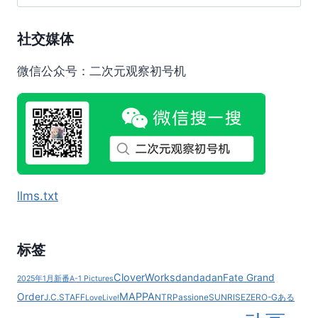
索：
社交媒体
微信公众号：二次元观察初号机
llms.txt
标签
CloverWorks
dandadan
Fate Grand
2025年1月新番
A-1 Pictures
MAPPA
Order
J.C.STAFF
NTR
Passione
SUNRISE
ZERO-G
ある
LoveLive!