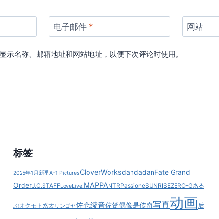
电子邮件
*
网站
显示名称、邮箱地址和网站地址，以便下次评论时使用。
标签
CloverWorks
dandadan
Fate Grand
2025年1月新番
A-1 Pictures
MAPPA
Order
J.C.STAFF
NTR
Passione
SUNRISE
ZERO-G
ある
LoveLive!
动画
写真
佐仓绫音
佐贺偶像是传奇
后
ぷ
オクモト悠太
リンゴヤ