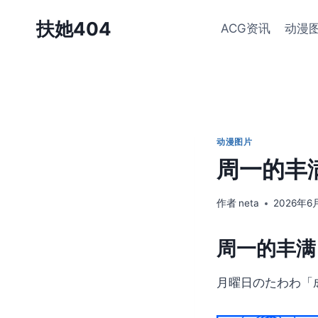
跳
扶她404
ACG资讯
动漫
到
内
容
动漫图片
周一的丰满
作者
neta
2026年6
周一的丰满 
月曜日のたわわ「