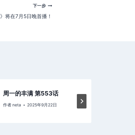
下一步
季》将在7月5日晚首播！
周一的丰满 第553话
周一的丰
作者
neta
2025年9月22日
作者
neta