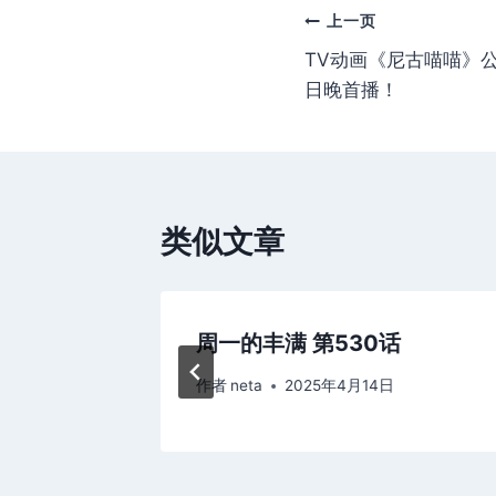
文
上一页
TV动画《尼古喵喵》公开
章
日晚首播！
导
航
类似文章
周一的丰满 第530话
作者
neta
2025年4月14日