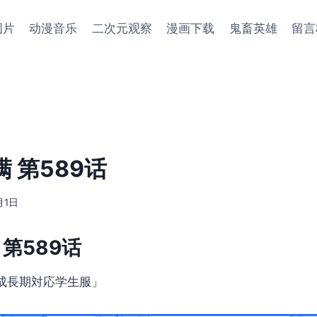
图片
动漫音乐
二次元观察
漫画下载
鬼畜英雄
留言
 第589话
月1日
第589话
成長期対応学生服」