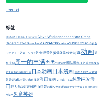
llms.txt
标签
CloverWorks
dandadan
Fate Grand
2025年1月新番
A-1 Pictures
MAPPA
Order
J.C.STAFF
NTR
Passione
SUNRISE
ZERO-G
ある
LoveLive!
动画
写真
佐仓绫音
佐贺偶像是传奇
后
ぷ
オクモト悠太
リンゴヤ
周一的丰满
声优
当哒当
宫漫画
彻夜之歌
小野贤章
想要成为
日本漫画
日本动画
更衣人偶坠入爱河
影之实力者
我独自升级
纯爱漫
漫画
纯爱
朝凪
机动战士高达
来自深渊
石川界人
笹森トモエ
画
胆大党
若山诗音
花江夏树
药屋少女的呢喃
败犬女主太多了
超自然武装
鬼畜英雄
当哒当