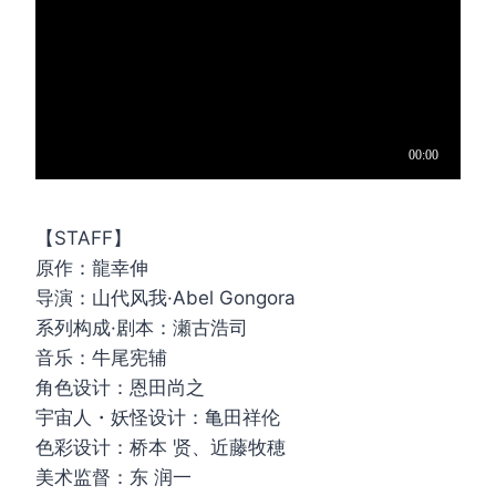
【STAFF】
原作：龍幸伸
导演：山代风我·Abel Gongora
系列构成·剧本：瀬古浩司
音乐：牛尾宪辅
角色设计：恩田尚之
宇宙人・妖怪设计：亀田祥伦
色彩设计：桥本 贤、近藤牧穂
美术监督：东 润一