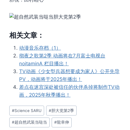
相关文章：
动漫音乐存档（1）
彻夜之歌第2季 动画将在7月富士电视台
noitaminA 栏目播出！
TV动画《少女型兵器想要成为家人》公开先导
PV，动画将于2025年播出！
差点在迷宫深处被信任的伙伴杀掉将制作TV动
画，2025年秋季播出！
文
#
Science SARU
#
胆大党第2季
章
#
超自然武装当哒当
#
龍幸伸
标