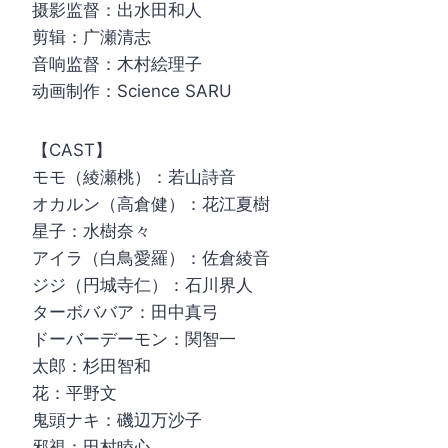
摄影监督：出水田和人
剪辑：广瀬清志
音响监督：木村絵理子
动画制作：Science SARU
【CAST】
モモ（綾瀬桃）：若山詩音
オカルン（高倉健）：花江夏樹
星子：水樹奈々
アイラ（白鳥愛羅）：佐倉綾音
ジジ（円城寺仁）：石川界人
ターボババア：田中真弓
ドーバーデーモン：関智一
太郎：杉田智和
花：平野文
鬼頭ナキ：磯辺万沙子
邪視：田村睦心