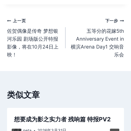
签：
文
上一页
下一步
佐贺偶像是传奇 梦想银
五等分的花嫁5th
章
河乐园 剧场版公开特报
Anniversary Event in
导
影像，将在10月24日上
横滨Arena Day1 交响音
映！
乐会
航
类似文章
想要成为影之实力者 残响篇 特报PV2
作者
neta
2026年3月31日