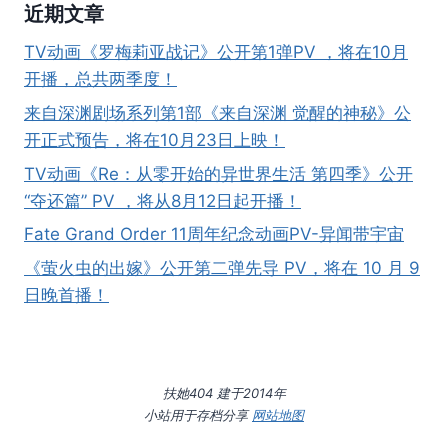
近期文章
TV动画《罗梅莉亚战记》公开第1弹PV ，将在10月
开播，总共两季度！
来自深渊剧场系列第1部《来自深渊 觉醒的神秘》公
开正式预告，将在10月23日上映！
TV动画《Re：从零开始的异世界生活 第四季》公开
“夺还篇” PV ，将从8月12日起开播！
Fate Grand Order 11周年纪念动画PV-异闻带宇宙
《萤火虫的出嫁》公开第二弹先导 PV，将在 10 月 9
日晚首播！
扶她404 建于2014年
小站用于存档分享
网站地图