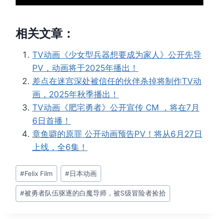
相关文章：
TV动画《少女型兵器想要成为家人》公开先导
PV，动画将于2025年播出！
差点在迷宫深处被信任的伙伴杀掉将制作TV动
画，2025年秋季播出！
TV动画《肥宅勇者》公开宣传 CM ，将在7月
6日首播！
章鱼噼的原罪 公开动画预告PV！将从6月27日
上线，全6集！
文
#
Felix Film
#
日本动画
章
#
被勇者队伍驱逐的白魔导师，被S级冒险者捡拾
标
签：