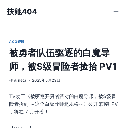
跳
扶她404
到
内
容
ACG资讯
被勇者队伍驱逐的白魔导
师，被S级冒险者捡拾 PV1
作者
neta
2025年5月23日
TV动画《被驱逐开勇者派对的白魔导师，被S级冒
险者捡到 ～这个白魔导师超规格～》公开第1弹 PV
，将在 7 月开播！