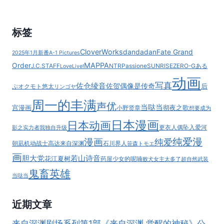
标签
CloverWorks
dandadan
Fate Grand
2025年1月新番
A-1 Pictures
MAPPA
Order
J.C.STAFF
NTR
Passione
SUNRISE
ZERO-G
ある
LoveLive!
动画
写真
佐仓绫音
佐贺偶像是传奇
后
ぷ
オクモト悠太
リンゴヤ
周一的丰满
声优
当哒当
宫漫画
彻夜之歌
小野贤章
想要成为
日本漫画
日本动画
更衣人偶坠入爱河
影之实力者
我独自升级
纯爱漫
漫画
纯爱
朝凪
机动战士高达
来自深渊
石川界人
笹森トモエ
画
胆大党
若山诗音
花江夏树
药屋少女的呢喃
败犬女主太多了
超自然武装
鬼畜英雄
当哒当
近期文章
来自深渊剧场系列第1部《来自深渊 觉醒的神秘》公