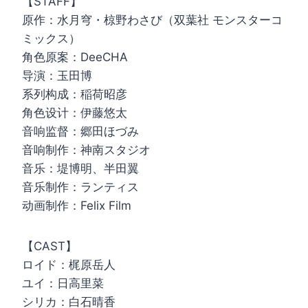
【STAFF】
原作：水月穹・椋野わさび（双葉社 モンスターコ
ミックス）
角色原案：DeeCHA
导演：玉田博
系列构成：稲荷昭彦
角色设计：伊藤悠太
音响监督：郷田ほづみ
音响制作：神南スタジオ
音乐：堤博明、半田翼
音乐制作：ランティス
动画制作：Felix Film
【CAST】
ロイド：梶原岳人
ユイ：日高里菜
シリカ：白石晴香