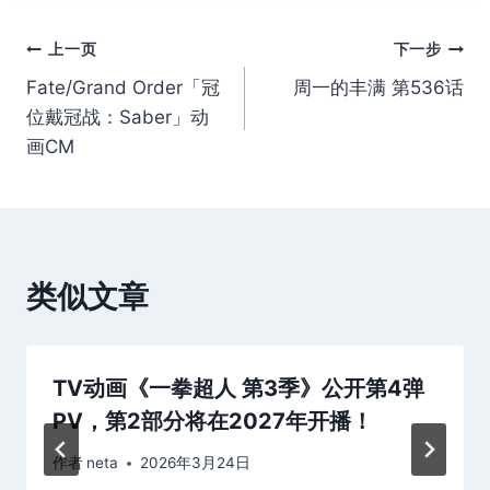
文
上一页
下一步
Fate/Grand Order「冠
周一的丰满 第536话
章
位戴冠战：Saber」动
导
画CM
航
类似文章
TV动画《一拳超人 第3季》公开第4弹
PV，第2部分将在2027年开播！
作者
neta
2026年3月24日