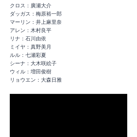
クロス：廣瀬大介
ダッガス：梅原裕一郎
マーリン：井上麻里奈
アレン：木村良平
リナ：石川由依
ミイヤ：真野美月
ルル：七瀬彩夏
シーナ：大木咲絵子
ウィル：増田俊樹
リョウエン：大森日雅