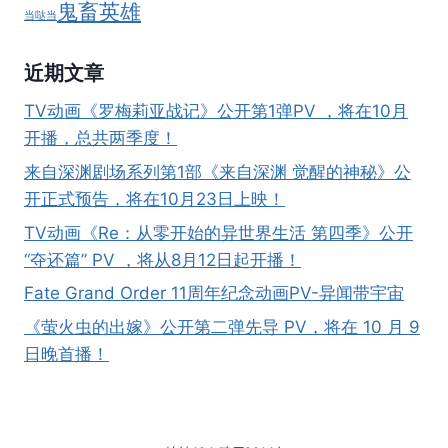
鬼畜英雄
当哒当
近期文章
TV动画《罗梅莉亚战记》公开第1弹PV ，将在10月
开播，总共两季度！
来自深渊剧场系列第1部《来自深渊 觉醒的神秘》公
开正式预告，将在10月23日上映！
TV动画《Re：从零开始的异世界生活 第四季》公开
“夺还篇” PV ，将从8月12日起开播！
Fate Grand Order 11周年纪念动画PV-异闻带宇宙
《萤火虫的出嫁》公开第二弹先导 PV，将在 10 月 9
日晚首播！