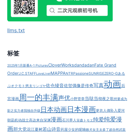
llms.txt
标签
CloverWorks
dandadan
Fate Grand
2025年1月新番
A-1 Pictures
MAPPA
Order
J.C.STAFF
NTR
Passione
SUNRISE
ZERO-G
ある
LoveLive!
动画
写真
佐仓绫音
佐贺偶像是传奇
后
ぷ
オクモト悠太
リンゴヤ
周一的丰满
声优
当哒当
宫漫画
彻夜之歌
小野贤章
想要成为
日本漫画
日本动画
更衣人偶坠入爱河
影之实力者
我独自升级
纯爱漫
漫画
纯爱
朝凪
机动战士高达
来自深渊
石川界人
笹森トモエ
画
胆大党
若山诗音
花江夏树
药屋少女的呢喃
败犬女主太多了
超自然武装