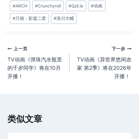
文
#
ARCH
#
Crunchyroll
#
Qzil.la
#
动画
章
#
只狼：影逝二度
#
浪川大輔
标
签：
文
上一页
下一步
TV动画《弹珠汽水瓶里
TV动画《异世界悠闲农
章
的千岁同学》将在10月
家 第2季》将在2026年
导
开播！
开播！ ​​​
航
类似文章