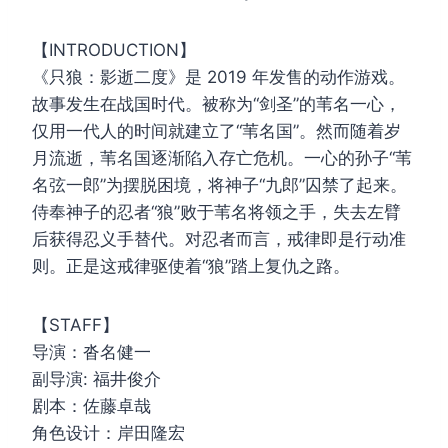
【INTRODUCTION】
《只狼：影逝二度》是 2019 年发售的动作游戏。
故事发生在战国时代。被称为“剑圣”的苇名一心，
仅用一代人的时间就建立了“苇名国”。然而随着岁
月流逝，苇名国逐渐陷入存亡危机。一心的孙子“苇
名弦一郎”为摆脱困境，将神子“九郎”囚禁了起来。
侍奉神子的忍者“狼”败于苇名将领之手，失去左臂
后获得忍义手替代。对忍者而言，戒律即是行动准
则。正是这戒律驱使着“狼”踏上复仇之路。
【STAFF】
导演：沓名健一
副导演: 福井俊介
剧本：佐藤卓哉
角色设计：岸田隆宏