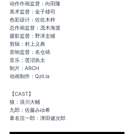
动作作画监督：向田隆
美术监督：金子雄司
色彩设计：佐佐木梓
总作画监督：茂木海渡
摄影监督：野泽圭辅
剪辑：村上义典
音响监督：名仓靖
音乐：莲沼执太
制片：ARCH
动画制作：Qzil.la
【CAST】
狼：浪川大輔
九郎：佐藤みゆ希
葦名弦一郎：津田健次郎