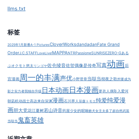
llms.txt
标签
CloverWorks
dandadan
Fate Grand
2025年1月新番
A-1 Pictures
MAPPA
Order
J.C.STAFF
NTR
Passione
SUNRISE
ZERO-G
ある
LoveLive!
动画
写真
佐仓绫音
佐贺偶像是传奇
后
ぷ
オクモト悠太
リンゴヤ
周一的丰满
声优
当哒当
宫漫画
彻夜之歌
小野贤章
想要成为
日本漫画
日本动画
更衣人偶坠入爱河
影之实力者
我独自升级
纯爱漫
漫画
纯爱
朝凪
机动战士高达
来自深渊
石川界人
笹森トモエ
画
胆大党
若山诗音
花江夏树
药屋少女的呢喃
败犬女主太多了
超自然武装
鬼畜英雄
当哒当