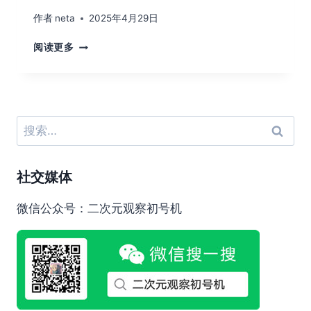
作者
neta
2025年4月29日
佐
阅读更多
仓
阳
子
给
女
搜
铜
索：
粉
丝
社交媒体
提
求
婚
微信公众号：二次元观察初号机
建
议