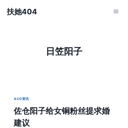
跳
扶她404
到
内
容
日笠阳子
ACG资讯
佐仓阳子给女铜粉丝提求婚
建议