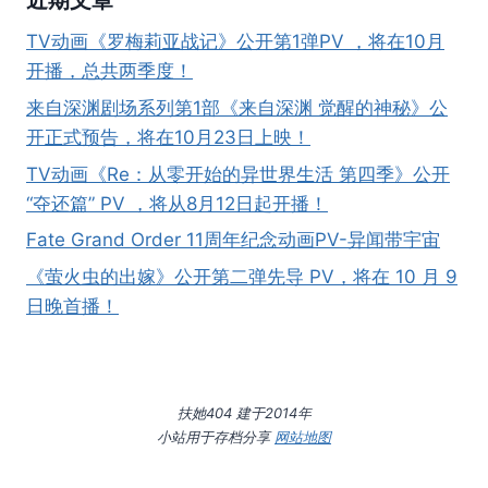
近期文章
TV动画《罗梅莉亚战记》公开第1弹PV ，将在10月
开播，总共两季度！
来自深渊剧场系列第1部《来自深渊 觉醒的神秘》公
开正式预告，将在10月23日上映！
TV动画《Re：从零开始的异世界生活 第四季》公开
“夺还篇” PV ，将从8月12日起开播！
Fate Grand Order 11周年纪念动画PV-异闻带宇宙
《萤火虫的出嫁》公开第二弹先导 PV，将在 10 月 9
日晚首播！
扶她404 建于2014年
小站用于存档分享
网站地图