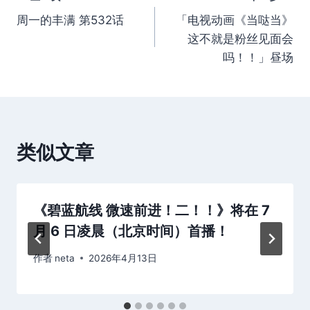
文
周一的丰满 第532话
「电视动画《当哒当》
章
这不就是粉丝见面会
导
吗！！」昼场
航
类似文章
《碧蓝航线 微速前进！二！！》将在 7
月 6 日凌晨（北京时间）首播！
作者
neta
2026年4月13日