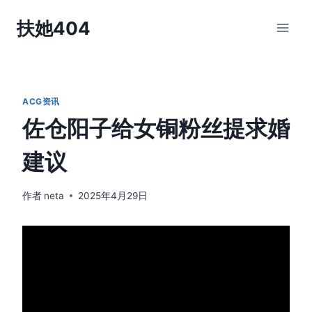
跳
扶她404
到
内
容
ACG资讯
佐仓阳子给女铜粉丝提求婚
建议
作者
neta
2025年4月29日