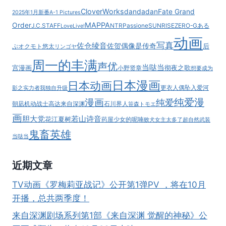
CloverWorks
dandadan
Fate Grand
2025年1月新番
A-1 Pictures
MAPPA
Order
J.C.STAFF
NTR
Passione
SUNRISE
ZERO-G
ある
LoveLive!
动画
写真
佐仓绫音
佐贺偶像是传奇
后
ぷ
オクモト悠太
リンゴヤ
周一的丰满
声优
当哒当
宫漫画
彻夜之歌
小野贤章
想要成为
日本漫画
日本动画
更衣人偶坠入爱河
影之实力者
我独自升级
纯爱漫
漫画
纯爱
朝凪
机动战士高达
来自深渊
石川界人
笹森トモエ
画
胆大党
若山诗音
花江夏树
药屋少女的呢喃
败犬女主太多了
超自然武装
鬼畜英雄
当哒当
近期文章
TV动画《罗梅莉亚战记》公开第1弹PV ，将在10月
开播，总共两季度！
来自深渊剧场系列第1部《来自深渊 觉醒的神秘》公