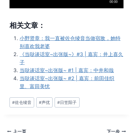
相关文章：
小野贤章：我一直被佐仓绫音当做宿敌，她特
别喜欢我老婆
《当哒谈话室~出张版~》#3 | 嘉宾：井上喜久
子
当哒谈话室~出张版~ #1 | 嘉宾：中井和哉
当哒谈话室~出张版~ #2 | 嘉宾：前田佳织
里、富田美忧
文
#
佐仓绫音
#
声优
#
日笠阳子
章
标
签：
上一页
下一步