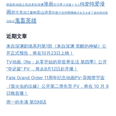
纯爱漫
漫画
纯爱
朝凪
机动战士高达
来自深渊
石川界人
笹森トモエ
画
胆大党
若山诗音
花江夏树
药屋少女的呢喃
败犬女主太多了
超自然武装
鬼畜英雄
当哒当
近期文章
来自深渊剧场系列第1部《来自深渊 觉醒的神秘》公
开正式预告，将在10月23日上映！
TV动画《Re：从零开始的异世界生活 第四季》公开
“夺还篇” PV ，将从8月12日起开播！
Fate Grand Order 11周年纪念动画PV-异闻带宇宙
《萤火虫的出嫁》公开第二弹先导 PV，将在 10 月 9
日晚首播！
周一的丰满 第598话