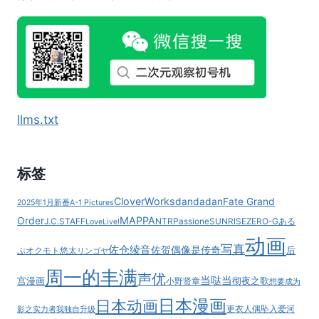
于
2026
年
CRUNCHYROLL
平
台
播
出！
llms.txt
标签
CloverWorks
dandadan
Fate Grand
2025年1月新番
A-1 Pictures
MAPPA
Order
J.C.STAFF
NTR
Passione
SUNRISE
ZERO-G
ある
LoveLive!
动画
写真
佐仓绫音
佐贺偶像是传奇
后
ぷ
オクモト悠太
リンゴヤ
周一的丰满
声优
当哒当
宫漫画
彻夜之歌
小野贤章
想要成为
日本漫画
日本动画
更衣人偶坠入爱河
影之实力者
我独自升级