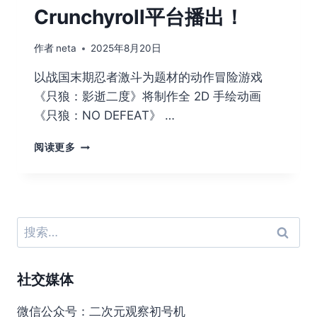
Crunchyroll平台播出！
作者
neta
2025年8月20日
以战国末期忍者激斗为题材的动作冒险游戏
《只狼：影逝二度》将制作全 2D 手绘动画
《只狼：NO DEFEAT》 …
《只
阅读更多
狼：
影
逝
二
度》
搜
将
索：
制
作
社交媒体
动
画
将
微信公众号：二次元观察初号机